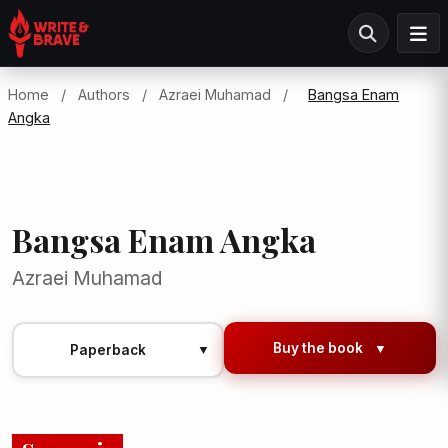
Home
/
Authors
/
Azraei Muhamad
/
Bangsa Enam
Angka
Bangsa Enam Angka
Azraei Muhamad
Buy the book
▼
Paperback
▼