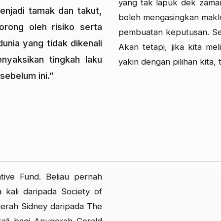
yang tak lapuk dek zaman
njadi tamak dan takut,
boleh mengasingkan maklu
orong oleh risiko serta
pembuatan keputusan. Seja
dunia yang tidak dikenali
Akan tetapi, jika kita me
nyaksikan tingkah laku
yakin dengan pilihan kita,
sebelum ini.”
ative Fund. Beliau pernah
kali daripada Society of
gerah Sidney daripada The
kali bagi Anugerah Gerald