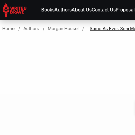
Books
Authors
About Us
Contact Us
Proposal
Home
/
Authors
/
Morgan Housel
/
Same As Ever: Seni Me