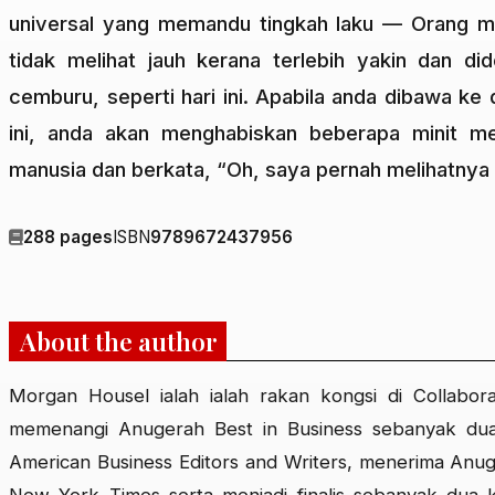
universal yang memandu tingkah laku — Orang me
tidak melihat jauh kerana terlebih yakin dan did
cemburu, seperti hari ini. Apabila anda dibawa ke 
ini, anda akan menghabiskan beberapa minit me
manusia dan berkata, “Oh, saya pernah melihatnya 
288 pages
ISBN
9789672437956
About the author
Morgan Housel ialah ialah rakan kongsi di Collabor
memenangi Anugerah Best in Business sebanyak dua 
American Business Editors and Writers, menerima Anu
New York Times serta menjadi finalis sebanyak dua 