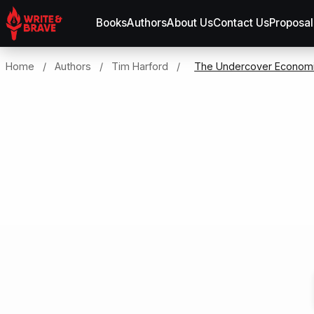
Books
Authors
About Us
Contact Us
Proposal
Home
/
Authors
/
Tim Harford
/
The Undercover Econom