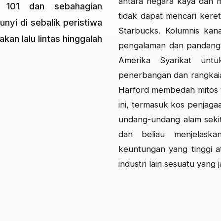
antara negara kaya dan 
 101 dan sebahagian
tidak dapat mencari kere
nyi di sebalik peristiwa
Starbucks. Kolumnis kan
kan lalu lintas hinggalah
pengalaman dan pandangan
Amerika Syarikat unt
penerbangan dan rangkai
Harford membedah mitos y
ini, termasuk kos penjag
undang-undang alam seki
dan beliau menjelask
keuntungan yang tinggi a
industri lain sesuatu yang