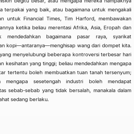
miskin begitu besar, atau mengapa mereka nampaknya
ta terpakai yang baik, atau bagaimana untuk mengakali
an untuk Financial Times, Tim Harford, membawakan
nya ketika beliau merentasi Afrika, Asia, Eropah dan
uk mendedahkan bagaimana pasar raya, syarikat
an kopi—antaranya—menghisap wang dari dompet kita.
ang menyelubungi beberapa kontroversi terbesar hari
aan kesihatan yang tinggi; beliau mendedahkan mengapa
tar tertentu boleh membuatkan tuan tanah tersenyum;
an mengapa sesetengah industri boleh mendapat
tas sebab-sebab yang tidak bersalah, manakala dalam
 jahat sedang berlaku.