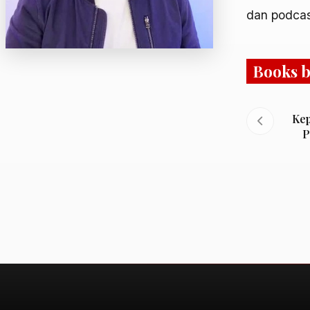
dan podcas
Books by
Kep
P