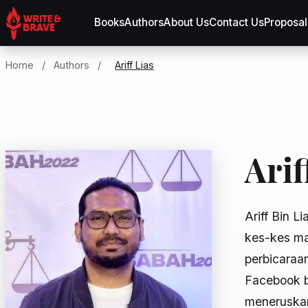
Books
Authors
About Us
Contact Us
Proposal
Home
/
Authors
/
Ariff Lias
Arif
Ariff Bin L
kes-kes ma
perbicaraa
Facebook b
meneruskan