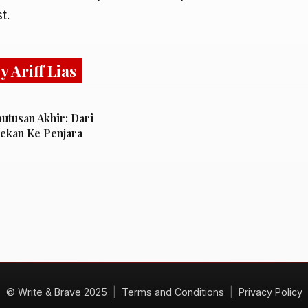
t.
 Ariff Lias
utusan Akhir: Dari
ekan Ke Penjara
© Write & Brave 2025
|
Terms and Conditions
|
Privacy Policy