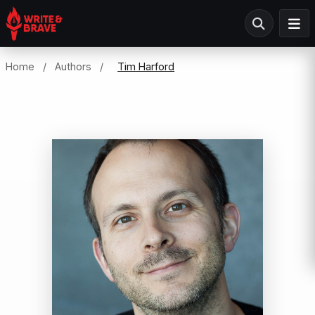
Home
/
Authors
/
Tim Harford