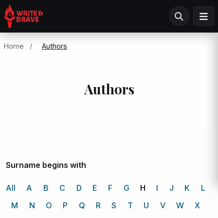
Home
/
Authors
Authors
Surname begins with
All
A
B
C
D
E
F
G
H
I
J
K
L
M
N
O
P
Q
R
S
T
U
V
W
X